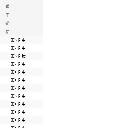
错
中
错
错
第3期 中
第2期 中
第3期 错
第2期 中
第1期 中
第1期 中
第2期 中
第3期 中
第1期 中
第1期 中
第1期 中