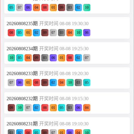
05
07
06
04
08
01
09
03
02
10
20260808235期
开奖时间 08-08 19:30:30
08
05
01
02
09
07
03
04
10
06
20260808234期
开奖时间 08-08 19:25:30
10
05
04
09
03
06
01
08
02
07
20260808233期
开奖时间 08-08 19:20:30
07
06
01
08
09
02
04
10
03
05
20260808232期
开奖时间 08-08 19:15:30
09
10
07
02
08
01
05
03
06
04
20260808231期
开奖时间 08-08 19:10:30
03
02
08
05
09
07
01
06
04
10