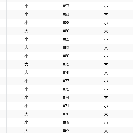
小
092
小
小
091
大
小
088
小
大
086
大
小
085
小
大
083
大
小
080
小
大
079
大
大
078
大
小
077
小
小
075
小
小
074
大
小
071
小
大
070
大
小
069
小
大
067
大