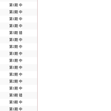
第1期 中
第2期 中
第1期 中
第1期 中
第3期 错
第1期 中
第2期 中
第1期 中
第1期 中
第1期 中
第2期 中
第2期 中
第1期 中
第3期 错
第3期 中
第1期 中