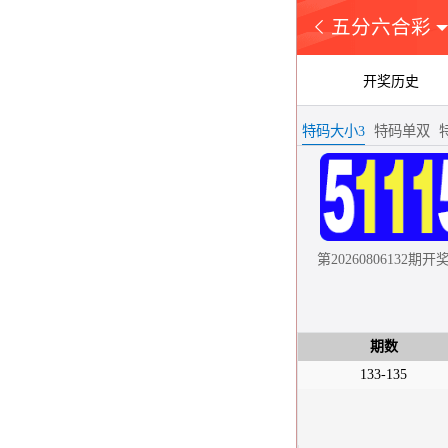
五分六合彩
开奖历史
特码大小3
特码单双
第
20260806132
期开奖
期数
133-135