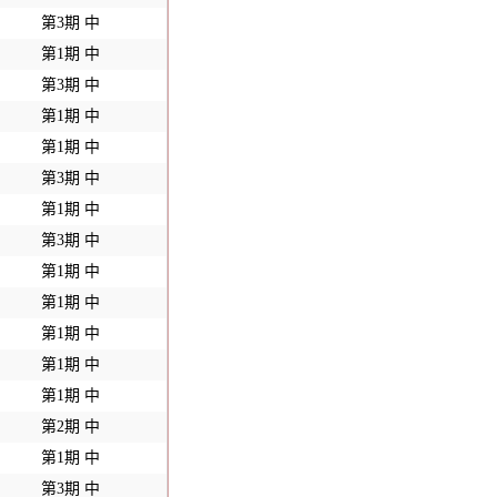
第3期 中
第1期 中
第3期 中
第1期 中
第1期 中
第3期 中
第1期 中
第3期 中
第1期 中
第1期 中
第1期 中
第1期 中
第1期 中
第2期 中
第1期 中
第3期 中