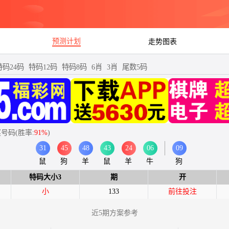
预测计划
走势图表
特码24码
特码12码
特码8码
6肖
3肖
尾数5码
号码(胜率:
91%
)
31
45
48
43
24
06
09
鼠
狗
羊
鼠
羊
牛
狗
特码大小3
期
开
小
133
前往投注
近5期方案参考