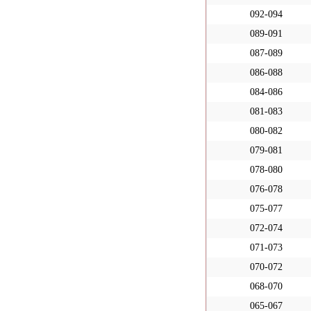
092-094
089-091
087-089
086-088
084-086
081-083
080-082
079-081
078-080
076-078
075-077
072-074
071-073
070-072
068-070
065-067