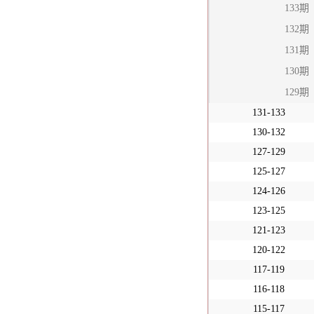
133期
132期
131期
130期
129期
131-133
130-132
127-129
125-127
124-126
123-125
121-123
120-122
117-119
116-118
115-117