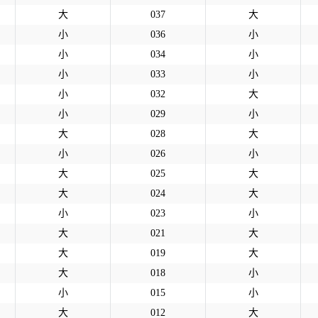
大
037
大
小
036
小
小
034
小
小
033
小
小
032
大
小
029
小
大
028
大
小
026
小
大
025
大
大
024
大
小
023
小
大
021
大
大
019
大
大
018
小
小
015
小
大
012
大